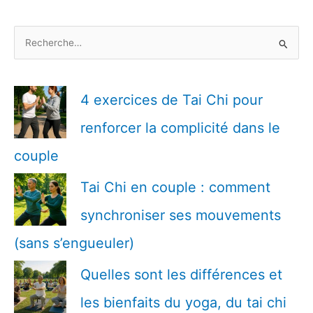
R
e
c
h
4 exercices de Tai Chi pour
e
renforcer la complicité dans le
r
c
couple
h
Tai Chi en couple : comment
e
r
synchroniser ses mouvements
(sans s’engueuler)
:
Quelles sont les différences et
les bienfaits du yoga, du tai chi