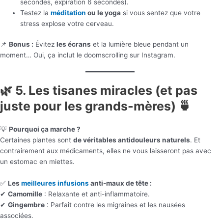
secondes, expiration 6 secondes).
Testez la
méditation
ou le yoga
si vous sentez que votre
stress explose votre cerveau.
📌
Bonus :
Évitez
les écrans
et la lumière bleue pendant un
moment… Oui, ça inclut le doomscrolling sur Instagram.
🌿 5. Les tisanes miracles (et pas
juste pour les grands-mères) 🍵
💡
Pourquoi ça marche ?
Certaines plantes sont
de véritables antidouleurs naturels
. Et
contrairement aux médicaments, elles ne vous laisseront pas avec
un estomac en miettes.
✅
Les
meilleures infusions
anti-maux de tête :
✔
Camomille
: Relaxante et anti-inflammatoire.
✔
Gingembre
: Parfait contre les migraines et les nausées
associées.