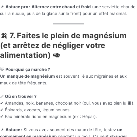
📌
Astuce pro :
Alternez entre chaud et froid
(une serviette chaude
sur la nuque, puis de la glace sur le front) pour un effet maximal.
🍌 7. Faites le plein de magnésium
(et arrêtez de négliger votre
alimentation) 🥑
💡
Pourquoi ça marche ?
Un
manque de magnésium
est souvent lié aux migraines et aux
maux de tête fréquents.
✅
Où en trouver ?
✔ Amandes, noix, bananes, chocolat noir (oui, vous avez bien lu 🍫).
✔ Épinards, avocats, légumineuses.
✔ Eau minérale riche en magnésium (ex : Hépar).
📌
Astuce :
Si vous avez souvent des maux de tête, testez
un
complément en magnésium
pendant un mois. Ça peut
changer