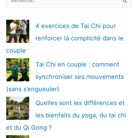
e
c
h
4 exercices de Tai Chi pour
e
renforcer la complicité dans le
r
c
couple
h
Tai Chi en couple : comment
e
r
synchroniser ses mouvements
(sans s’engueuler)
:
Quelles sont les différences et
les bienfaits du yoga, du tai chi
et du Qi Gong ?