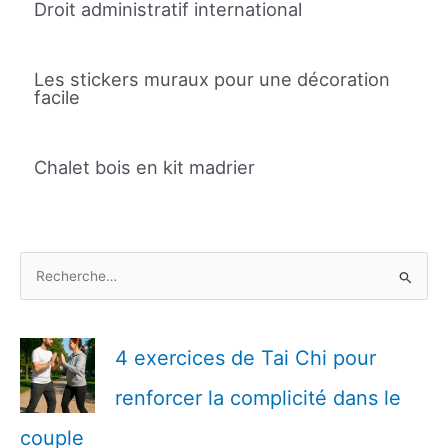
Droit administratif international
Les stickers muraux pour une décoration
facile
Chalet bois en kit madrier
R
e
c
h
4 exercices de Tai Chi pour
e
renforcer la complicité dans le
r
c
couple