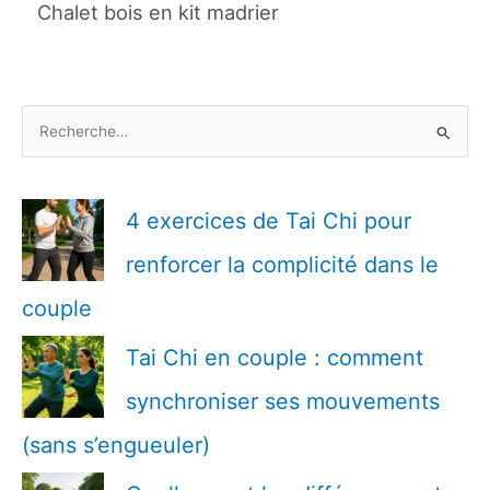
Chalet bois en kit madrier
R
e
c
h
4 exercices de Tai Chi pour
e
renforcer la complicité dans le
r
c
couple
h
Tai Chi en couple : comment
e
r
synchroniser ses mouvements
(sans s’engueuler)
: