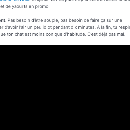
uet de yaourts en promo.
ent
. Pas besoin d’être souple, pas besoin de faire ça sur une
’avoir l’air un peu idiot pendant dix minutes. À la fin, tu respi
ue ton chat est moins con que d’habitude. C’est déjà pas mal.