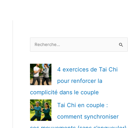
R
e
c
h
4 exercices de Tai Chi
e
pour renforcer la
r
complicité dans le couple
c
h
Tai Chi en couple :
e
comment synchroniser
r