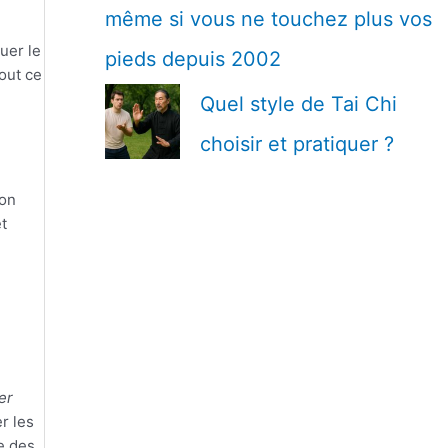
même si vous ne touchez plus vos
uer le
pieds depuis 2002
tout ce
Quel style de Tai Chi
choisir et pratiquer ?
Ton
et
er
r les
te des