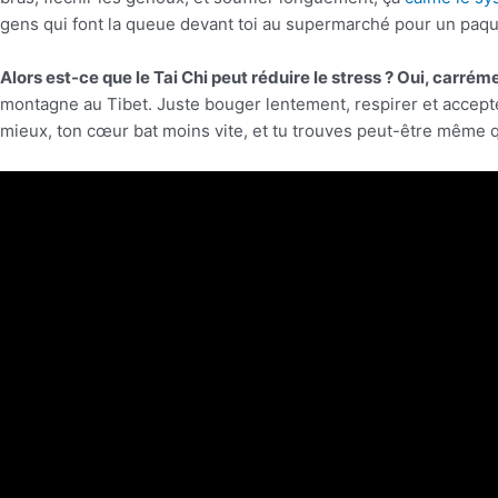
gens qui font la queue devant toi au supermarché pour un paq
Alors est-ce que le Tai Chi peut réduire le stress ? Oui, carrém
montagne au Tibet. Juste bouger lentement, respirer et accepter d
mieux, ton cœur bat moins vite, et tu trouves peut-être même q