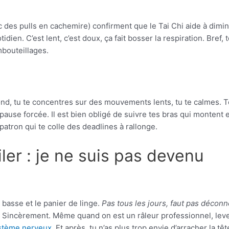
 des pulls en cachemire) confirment que le Tai Chi aide à dimin
en. C’est lent, c’est doux, ça fait bosser la respiration. Bref, 
mbouteillages.
fond, tu te concentres sur des mouvements lents, tu te calmes. 
pause forcée. Il est bien obligé de suivre tes bras qui montent 
patron qui te colle des deadlines à rallonge.
er : je ne suis pas devenu
 basse et le panier de linge.
Pas tous les jours, faut pas déconn
. Sincèrement. Même quand on est un râleur professionnel, leve
ystème nerveux
. Et après, tu n’as plus trop envie d’arracher la tê