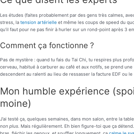
Les études (faites probablement par des gens très calmes, avec
stress, la
tension artérielle
et même les coups de speed du quotidi
qu’il faut pour ne pas finir à hurler sur un rond-point après 3 e
Comment ça fonctionne ?
Pas de mystère : quand tu fais du Tai Chi, tu respires plus pro
cerveau, habitué à carburer au café et aux notifs, se prend une 
descendent au ralenti au lieu de ressasser la facture EDF ou le 
Mon humble expérience (spoil
moine)
J’ai testé ça, quelques semaines, dans mon salon, entre la table
non plus.
Mais régulièrement. Eh bien figure-toi que ça détend
bras, fléchir les genoux, et souffler longuement, ça
calme le s